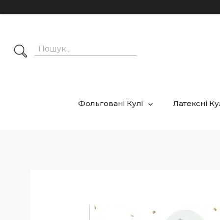
Фольговані Кулі
Латексні К