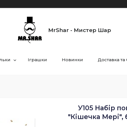
MrShar - Мистер Шар
ульки
Іграшки
Новинки
Доставка та
У105 Набір по
"Кішечка Мері", 