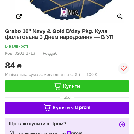
Grabo 18" Navy & Gold B'day Pkg. Куля
фольгована З Днем народження — В УП
В наявності
Код: 3202-2713
Роздріб
84
₴
Мінімальна сума замовлення на сайті — 100 ₴
Купити
або
Купити з
Що таке купити з Пром?
Замовлення під захистом