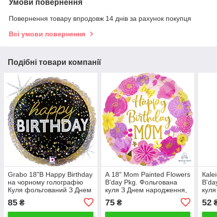
Умови повернення
Повернення товару впродовж 14 днів за рахунок покупця
Всі умови повернення
Подібні товари компанії
Grabo 18"B Happy Birthday
А 18" Mom Painted Flowers
Кale
на чорному голографію
B'day Pkg. Фольгована
B'da
Куля фольгований З Днем
куля З Днем народження,
куля
народження — В УП
мама — В УП
Голо
85
75
52
₴
₴