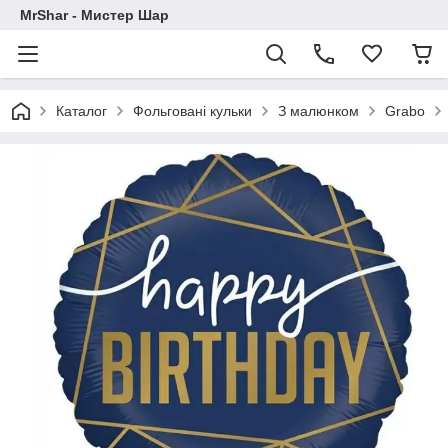
MrShar - Мистер Шар
Каталог
Фольговані кульки
З малюнком
Grabo