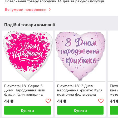
Повернення товару впродовж 14 днів за рахунок покупця
Всі умови повернення
Подібні товари компанії
Flexmetal 18" Серце З
Flexmetal 18" З Днем
Flex
Днем Народження квіти
народження крихітко Куля
Днем
фуксія Куля повітряна
повітряна фольгована
мете
фольгована
фол
44
44
44
₴
₴
Купити
Купити