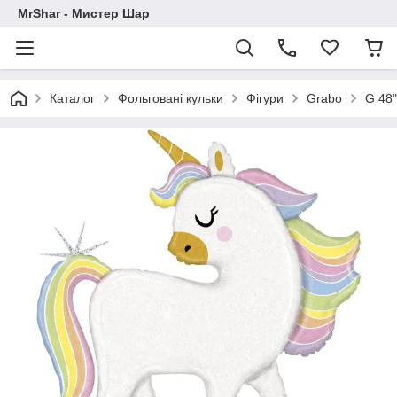
MrShar - Мистер Шар
Каталог
Фольговані кульки
Фігури
Grabo
G 48"