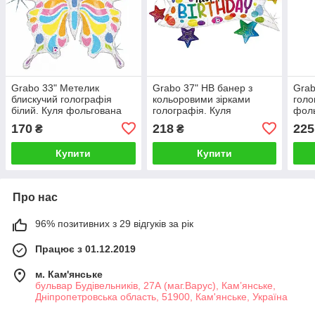
Grabo 33" Метелик
Grabo 37" HB банер з
Grab
блискучий голографія
кольоровими зірками
голо
білий. Куля фольгована
голографія. Куля
фоль
фігура — В УП
фольгована фігура — В
УП
170
218
225
₴
₴
УП
Купити
Купити
Про нас
96% позитивних з 29 відгуків за рік
Працює з 01.12.2019
м. Кам'янське
бульвар Будівельників, 27А (маг.Варус), Кам’янське,
Дніпропетровська область, 51900, Кам'янське, Україна