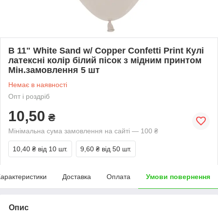
В 11" White Sand w/ Copper Confetti Print Кулі
латексні колір білий пісок з мідним принтом
Мін.замовлення 5 шт
Немає в наявності
Опт і роздріб
10,50
₴
Мінімальна сума замовлення на сайті — 100 ₴
10,40 ₴
від 10 шт.
9,60 ₴
від 50 шт.
арактеристики
Доставка
Оплата
Умови повернення
Опис