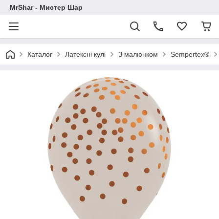
MrShar - Мистер Шар
Каталог
Латексні кулі
З малюнком
Sempertex®