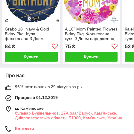
Grabo 18" Navy & Gold
А 18" Mom Painted Flowers
Кale
B'day Pkg. Куля
B'day Pkg. Фольгована
B'da
фольгована З Днем
куля З Днем народження,
куля
народження — В УП
мама — В УП
Голо
84
75
52
₴
₴
Купити
Купити
Про нас
96% позитивних з 29 відгуків за рік
Працює з 01.12.2019
м. Кам'янське
бульвар Будівельників, 27А (маг.Варус), Кам’янське,
Дніпропетровська область, 51900, Кам'янське, Україна
Контакти