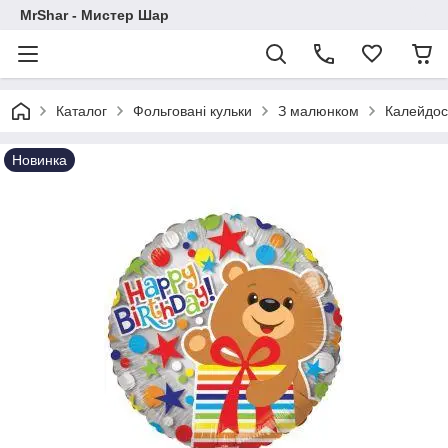
MrShar - Мистер Шар
Каталог
Фольговані кульки
З малюнком
Калейдос
Новинка