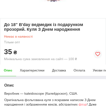
До 18" B'day ведмедик із подарунком
прозорий. Куля З Днем народження
Немає в наявності
Тільки опт
35
₴
Мінімальна сума замовлення на сайті — 100 ₴
Опис
Характеристики
Доставка
Оплата
Умови п
Опис
Виробник —
kaleidoscope (Калейдоскоп), США.
Оригінальна фольгована куля з яскравим написом З Днем
народження і зображенням кексів, абстрактних
фігур
! Дуже