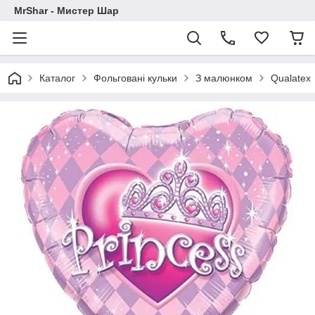
MrShar - Мистер Шар
Каталог
Фольговані кульки
З малюнком
Qualatex