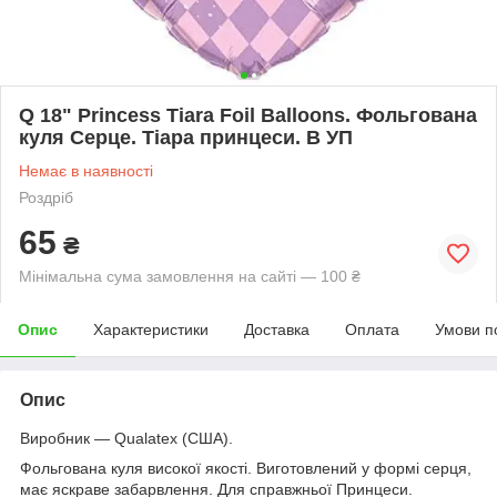
Q 18" Princess Tiara Foil Balloons. Фольгована
куля Серце. Тіара принцеси. В УП
Немає в наявності
Роздріб
65
₴
Мінімальна сума замовлення на сайті — 100 ₴
Опис
Характеристики
Доставка
Оплата
Умови п
Опис
Виробник —
Qualatex (США).
Фольгована куля високої якості. Виготовлений у формі серця,
має яскраве забарвлення. Для справжньої Принцеси.