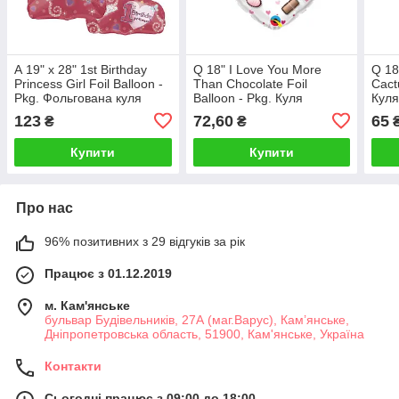
А 19" x 28" 1st Birthday
Q 18" I Love You More
Q 18
Princess Girl Foil Balloon -
Than Chocolate Foil
Cact
Pkg. Фольгована куля
Balloon - Pkg. Куля
Куля
Цифра 1 дівчинці, В УП
фольгована Серце. УП 14
Днем
123
72,60
65
₴
₴
лютого
Купити
Купити
Про нас
96% позитивних з 29 відгуків за рік
Працює з 01.12.2019
м. Кам'янське
бульвар Будівельників, 27А (маг.Варус), Кам’янське,
Дніпропетровська область, 51900, Кам'янське, Україна
Контакти
Сьогодні працює з 09:00 до 18:00