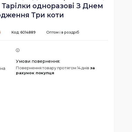
. Тарілки одноразові З Днем
дження Три коти
і
Код:
6014889
Оптом і в роздріб
повернення товару протягом 14 днів
за
 на
рахунок покупця