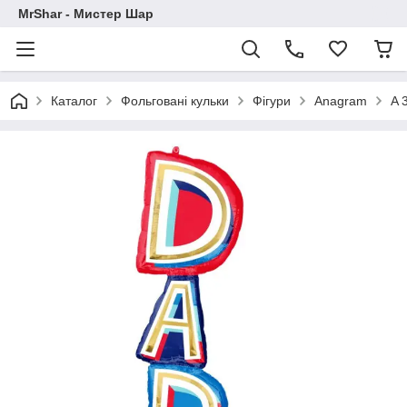
MrShar - Мистер Шар
Каталог
Фольговані кульки
Фігури
Anagram
A 