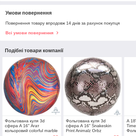
Умови повернення
Повернення товару впродовж 14 днів за рахунок покупця
Всі умови повернення
Подібні товари компанії
Фольгована куля 3d
Фольгована куля 3d
А 18
сфера А 16" Агат
сфера А 16" Snakeskin
Time
кольоровий colorful marble
Print Animalz Orbz
Фол