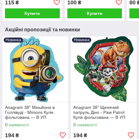
115
100
80
₴
₴
Купити
Купити
Акційні пропозиції та новинки
Новинка
Новинка
Аnagram 38" Міньйони в
Аnagram 38" Щенячий
Голлівуді - Minions Куля
патруль Діно - Paw Patrol
фольгована — В УП
Куля фольгована — В УП
В наявності
В наявності
194
194
₴
₴