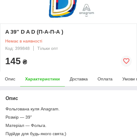
A 39" D A D (П-А-П-А )
Немає в наявності
Код: 399848
Тільки опт
145
₴
Опис
Характеристики
Доставка
Оплата
Умови 
Опис
Фольгована куля Anagram.
Розмір — 39"
Матеріал — Фольга.
Підійде для будь-якого свята;)