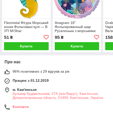
Flexmetal Фігура Морський
Anagram 18"
Grab
коник Фольговані кулі — В
Фольгированный шар
Чарі
УП MrShar
Русалонька з морськими
Вели
мешканцями - В УП
— В
51
95
158
₴
₴
Купити
Купити
Про нас
96% позитивних з 29 відгуків за рік
Працює з 01.12.2019
м. Кам'янське
бульвар Будівельників, 27А (маг.Варус), Кам’янське,
Дніпропетровська область, 51900, Кам'янське, Україна
Контакти