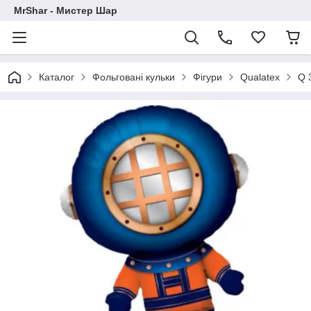
MrShar - Мистер Шар
Каталог
Фольговані кульки
Фігури
Qualatex
Q 