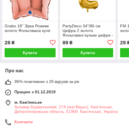
Grabo 18" Зірка Рожеве
PartyDeco 34"/86 см
FM 1
золото Фольгована куля
Цифра 2 золото.
золо
Фольговані кульки цифри -
В УП
28
89
29
₴
₴
Купити
Купити
Про нас
96% позитивних з 29 відгуків за рік
Працює з 01.12.2019
м. Кам'янське
бульвар Будівельників, 27А (маг.Варус), Кам’янське,
Дніпропетровська область, 51900, Кам'янське, Україна
Контакти