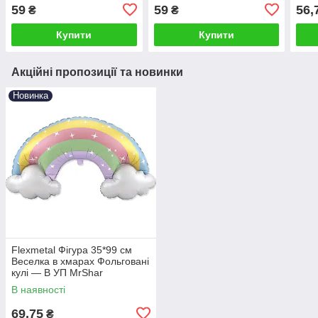
59
59
56,
₴
₴
Купити
Купити
Акційні пропозиції та новинки
Новинка
Flexmetal Фігура 35*99 см
Веселка в хмарах Фольговані
кулі — В УП MrShar
В наявності
69,75
₴