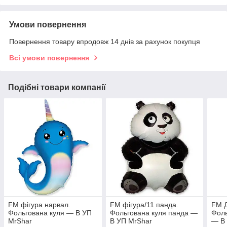
Умови повернення
Повернення товару впродовж 14 днів за рахунок покупця
Всі умови повернення
Подібні товари компанії
FМ фігура нарвал.
FМ фігура/11 панда.
FМ 
Фольгована куля — В УП
Фольгована куля панда —
Фоль
MrShar
В УП MrShar
— В