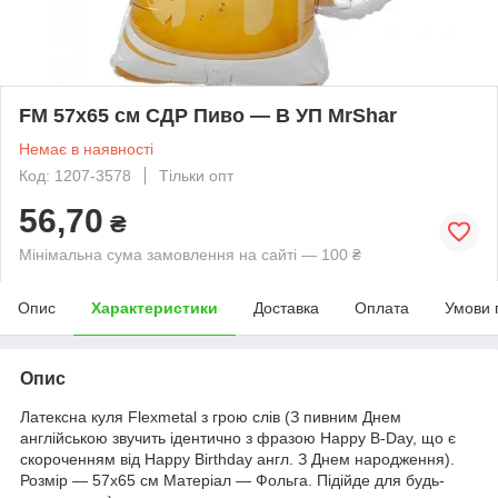
FМ 57х65 см СДР Пиво — В УП MrShar
Немає в наявності
Код: 1207-3578
Тільки опт
56,70
₴
Мінімальна сума замовлення на сайті — 100 ₴
Опис
Характеристики
Доставка
Оплата
Умови 
Опис
Латексна куля Flexmetal з грою слів (З пивним Днем
англійською звучить ідентично з фразою Happy B-Day, що є
скороченням від Happy Birthday англ. З Днем народження).
Розмір — 57х65 см Матеріал — Фольга. Підійде для будь-