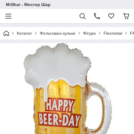
MrShar - Мистер Шар
Каталог
Фольговані кульки
Фігури
Flexmetal
F