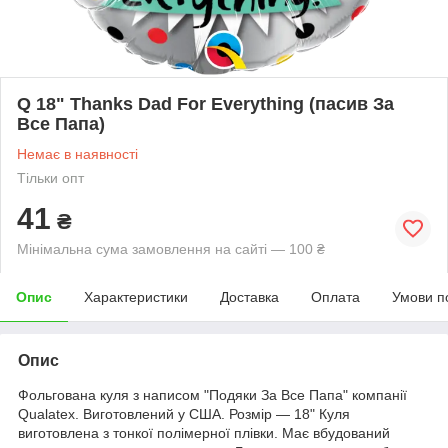
Q 18" Thanks Dad For Everything (пасив За
Все Папа)
Немає в наявності
Тільки опт
41
₴
Мінімальна сума замовлення на сайті — 100 ₴
Опис
Характеристики
Доставка
Оплата
Умови п
Опис
Фольгована куля з написом "Подяки За Все Папа" компанії
Qualatex. Виготовлений у США. Розмір — 18" Куля
виготовлена з тонкої полімерної плівки. Має вбудований