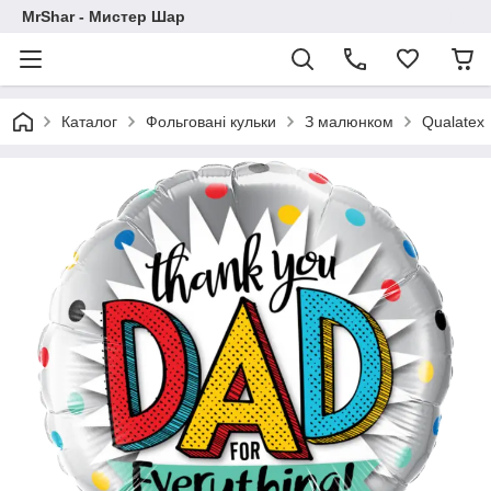
MrShar - Мистер Шар
Каталог
Фольговані кульки
З малюнком
Qualatex