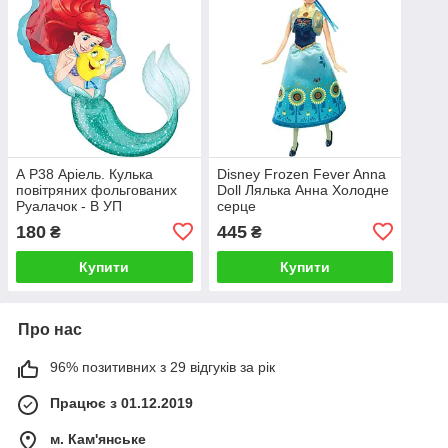
А P38 Аріель. Кулька
Disney Frozen Fever Anna
повітряних фольгованих
Doll Лялька Анна Холодне
Руалачок - В УП
серце
180
445
₴
₴
Купити
Купити
Про нас
96% позитивних з 29 відгуків за рік
Працює з 01.12.2019
м. Кам'янське