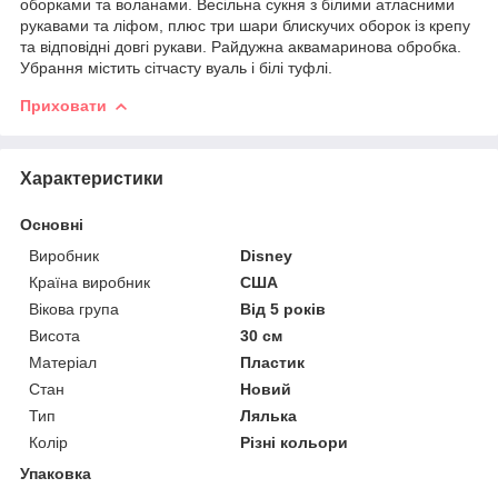
оборками та воланами. Весільна сукня з білими атласними
рукавами та ліфом, плюс три шари блискучих оборок із крепу
та відповідні довгі рукави. Райдужна аквамаринова обробка.
Убрання містить сітчасту вуаль і білі туфлі.
Приховати
Характеристики
Основні
Виробник
Disney
Країна виробник
США
Вікова група
Від 5 років
Висота
30 см
Матеріал
Пластик
Стан
Новий
Тип
Лялька
Колір
Різні кольори
Упаковка