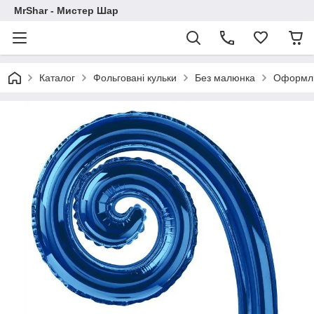
MrShar - Мистер Шар
Каталог
Фольговані кульки
Без малюнка
Оформлю