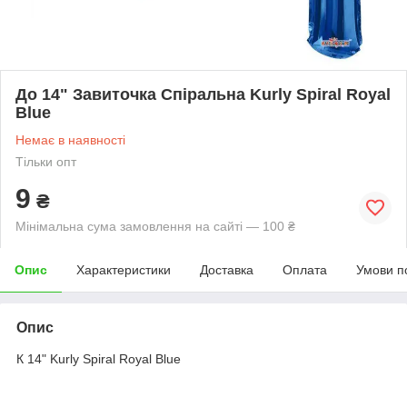
До 14" Завиточка Спіральна Kurly Spiral Royal
Blue
Немає в наявності
Тільки опт
9
₴
Мінімальна сума замовлення на сайті — 100 ₴
Опис
Характеристики
Доставка
Оплата
Умови п
Опис
К 14" Kurly Spiral Royal Blue