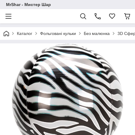
MrShar - Мистер Шар
Каталог
Фольговані кульки
Без малюнка
3D Сфе