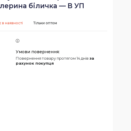
лерина біличка — В УП
 в наявності
Тільки оптом
повернення товару протягом 14 днів
за
рахунок покупця