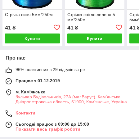
Стрічка синя 5мм*250м
Стрічка світло-зелена 5
Стрі
мм*250м
5мм
41
41
41
₴
₴
Купити
Купити
Про нас
96% позитивних з 29 відгуків за рік
Працює з 01.12.2019
м. Кам'янське
бульвар Будівельників, 27А (маг.Варус), Кам’янське,
Дніпропетровська область, 51900, Кам'янське, Україна
Контакти
Сьогодні працює з 09:00 до 15:00
Показати весь графік роботи