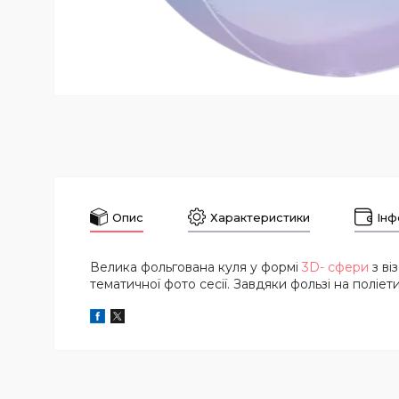
Опис
Характеристики
Інф
Велика фольгована куля у формі
3D- сфери
з ві
тематичної фото сесії. Завдяки фользі на поліет