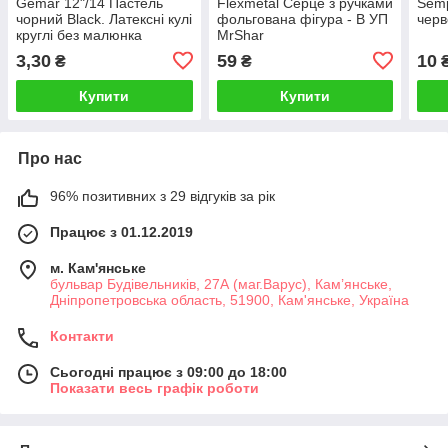
Gemar 12"/14 Пастель
Flexmetal Серце з ручками
Semp
чорний Black. Латексні кулі
фольгована фігура - В УП
черв
круглі без малюнка
MrShar
3,30
59
10
₴
₴
Купити
Купити
Про нас
96% позитивних з 29 відгуків за рік
Працює з 01.12.2019
м. Кам'янське
бульвар Будівельників, 27А (маг.Варус), Кам’янське,
Дніпропетровська область, 51900, Кам'янське, Україна
Контакти
Сьогодні працює з 09:00 до 18:00
Показати весь графік роботи