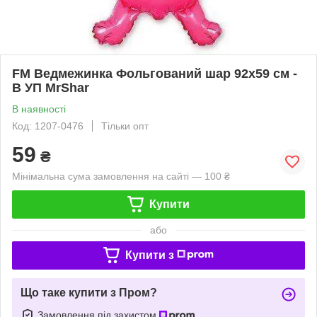
FM Ведмежинка Фольгований шар 92х59 см -
В УП MrShar
В наявності
Код: 1207-0476
Тільки опт
59
₴
Мінімальна сума замовлення на сайті — 100 ₴
Купити
або
Купити з
Що таке купити з Пром?
Замовлення під захистом