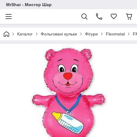
MrShar - Мистер Шар
Каталог
Фольговані кульки
Фігури
Flexmetal
F