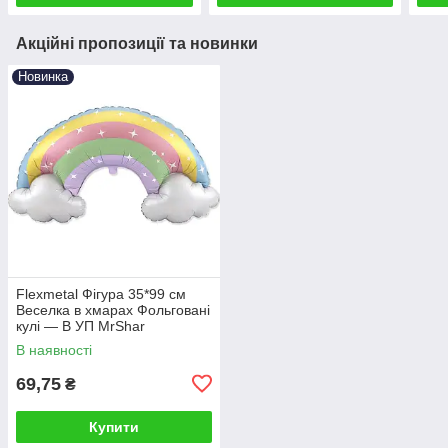
Акційні пропозиції та новинки
Новинка
Flexmetal Фігура 35*99 см
Веселка в хмарах Фольговані
кулі — В УП MrShar
В наявності
69,75
₴
Купити