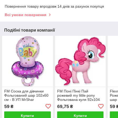
Повернення товару впродовж 14 днів за рахунок покупця
Всі умови повернення
Подібні товари компанії
FM Соска для дівчинки
FM Поні Пінкі Пай
Flex
Фольгований шар 102х60
рожевий my little pony
Рож
см - В УП MrShar
Фольгована куля 92х104
шар 
см — В УП MrShar
MrS
59
69,75
59
₴
₴
Купити
Купити