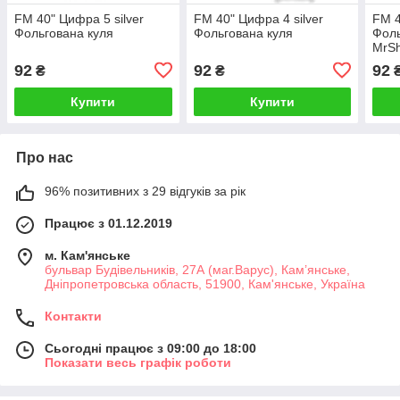
FM 40" Цифра 5 silver
FM 40" Цифра 4 silver
FM 4
Фольгована куля
Фольгована куля
Фоль
MrS
92
92
92
₴
₴
Купити
Купити
Про нас
96% позитивних з 29 відгуків за рік
Працює з 01.12.2019
м. Кам'янське
бульвар Будівельників, 27А (маг.Варус), Кам’янське,
Дніпропетровська область, 51900, Кам'янське, Україна
Контакти
Сьогодні працює з 09:00 до 18:00
Показати весь графік роботи