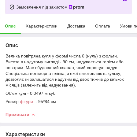
Замовлення під захистом
Опис
Характеристики
Доставка
Оплата
Умови п
Опис
Велика повітряна куля у формі числа 0 (нуль) з фольги.
Висота в надутому вигляді - 90 см, надувається гелієм або
повітрям. Має вбудований клапан, який спрощує надув.
Спеціальна полімерна плівка, з якої виготовляють кульку,
дозволяє їй залишатися надутим від двох тижнів до кількох
місяців (залежить від надуювання).
Об'єм кулі - 0.0497 м куб
Розмір
фігури
- 95*84 см
Приховати
Характеристики