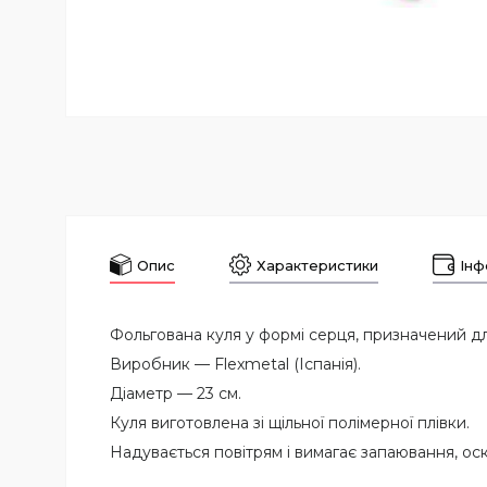
Опис
Характеристики
Інф
Фольгована куля у формі серця, призначений д
Виробник — Flexmetal (Іспанія).
Діаметр — 23 см.
Куля виготовлена зі щільної полімерної плівки.
Надувається повітрям і вимагає запаювання, оск