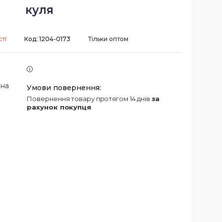
куля
ті
Код:
1204-0173
Тільки оптом
 на
повернення товару протягом 14 днів
за
рахунок покупця