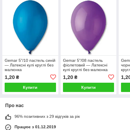
Gemar 5"/10 пастель синій
Gemar 5"/08 пастель
Gema
— Латексні кулі круглі без
фіолетовий — Латексні
чорн
малюнка
кулі круглі без малюнка
круг
1,20
1,20
1,2
₴
₴
Купити
Купити
Про нас
96% позитивних з 29 відгуків за рік
Працює з 01.12.2019