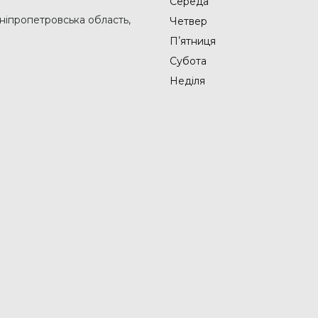
Середа
Дніпропетровська область,
Четвер
Пʼятниця
Субота
Неділя