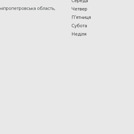
Середа
Дніпропетровська область,
Четвер
Пʼятниця
Субота
Неділя